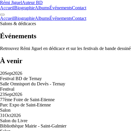
Rémi Jiguel
Auteur BD
Accueil
Biographie
Albums
Événements
Contact
Accueil
Biographie
Albums
Événements
Contact
Salons & dédicaces
Événements
Retrouvez Rémi Jiguel en dédicace et sur les festivals de bande dessinée
À venir
20
Sept
2026
Festival BD de Ternay
Salle Omnisport du Devès - Ternay
Festival
23
Sept
2026
77ème Foire de Saint-Etienne
Parc Expo de Saint-Etienne
Salon
31
Oct
2026
Salon du Livre
Bibliothèque Mairie - Saint-Galmier