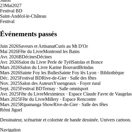
Salon
23
Mai
2027
Festival BD
Saint-Andéol-le-Château
Festival
Événements passés
Juin 2026
Saveurs et Artisanat
Curis au Mt D'Or
Mai 2026
Fête du Livre
Montrond les Bains
Avr. 2026
BDécines
Décines
Avr. 2026
Salon du Livre Perle de Tyël
Satolas et Bonce
Mars 2026
Salon du Livre Karine Bouvard
Brindas
Mars 2026
Sainte Foy les Bulles
Sainte Foy lès Lyon · Bibliothèque
Déc. 2025
Festival BD
Rive-de-Gier · Salle des fêtes
Nov. 2025
Salon des Auteurs
Yssengeaux · Foyer rural
Sept. 2025
Festival BD
Ternay · Salle omnisport
Avr. 2025
Fête du Livre
Meximieux · Espace Claude Favre de Vaugelas
Mars 2025
Fête du Livre
Millery · Espace Rencontre
Mars 2025
Ripamanga Show
Rive-de-Gier · Salle des fêtes
Rémi Jiguel
Dessinateur, scénariste et coloriste de bande dessinée. Univers cartoon.
Navigation